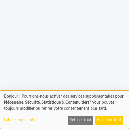
Chargement...
Bonjour ! Pourrions-nous activer des services supplémentaires pour
Chargement
Nécessaire, Sécurité, Statistique & Contenu tiers
? Vous pouvez
En cours...
toujours modifier ou retirer votre consentement plus tard.
Laissez-moi choisir
Refuser tout
Accepter tout