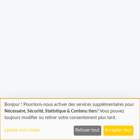
gement...
Bonjour ! Pourrions-nous activer des services supplémentaires pour
Chargement
Nécessaire, Sécurité, Statistique & Contenu tiers
? Vous pouvez
En cours...
toujours modifier ou retirer votre consentement plus tard.
Laissez-moi choisir
Refuser tout
Accepter tout