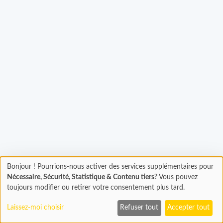
Bonjour ! Pourrions-nous activer des services supplémentaires pour
Chargement
rgement...
Nécessaire, Sécurité, Statistique & Contenu tiers
? Vous pouvez
En cours...
toujours modifier ou retirer votre consentement plus tard.
Laissez-moi choisir
Refuser tout
Accepter tout