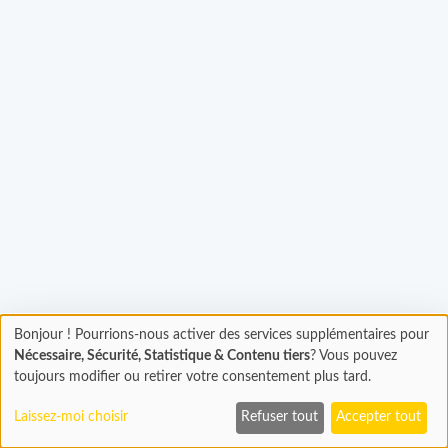
gement...
Bonjour ! Pourrions-nous activer des services supplémentaires pour
Chargement
Nécessaire, Sécurité, Statistique & Contenu tiers
? Vous pouvez
En cours...
toujours modifier ou retirer votre consentement plus tard.
Laissez-moi choisir
Refuser tout
Accepter tout