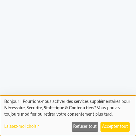
Bonjour ! Pourrions-nous activer des services supplémentaires pour
Chargement
gement...
Nécessaire, Sécurité, Statistique & Contenu tiers
? Vous pouvez
En cours...
toujours modifier ou retirer votre consentement plus tard.
Laissez-moi choisir
Refuser tout
Accepter tout