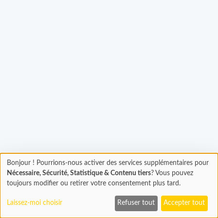
Bonjour ! Pourrions-nous activer des services supplémentaires pour
Chargement
gement...
Nécessaire, Sécurité, Statistique & Contenu tiers
? Vous pouvez
En cours...
toujours modifier ou retirer votre consentement plus tard.
Laissez-moi choisir
Refuser tout
Accepter tout