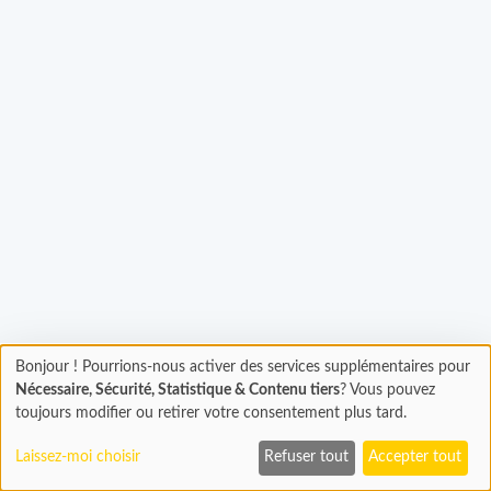
Bonjour ! Pourrions-nous activer des services supplémentaires pour
gement...
Chargement
Nécessaire, Sécurité, Statistique & Contenu tiers
? Vous pouvez
En cours...
toujours modifier ou retirer votre consentement plus tard.
Laissez-moi choisir
Refuser tout
Accepter tout