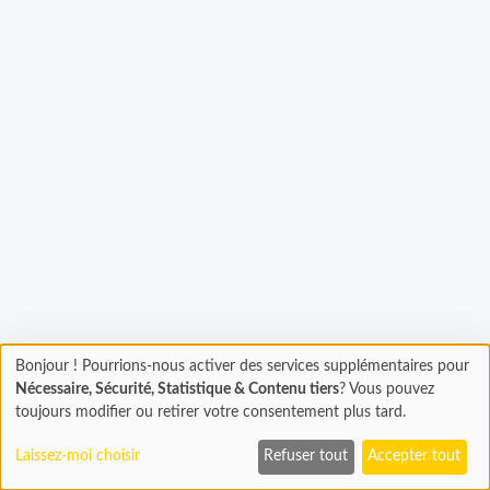
rgement...
Bonjour ! Pourrions-nous activer des services supplémentaires pour
Chargement
Nécessaire, Sécurité, Statistique & Contenu tiers
? Vous pouvez
En cours...
toujours modifier ou retirer votre consentement plus tard.
Laissez-moi choisir
Refuser tout
Accepter tout