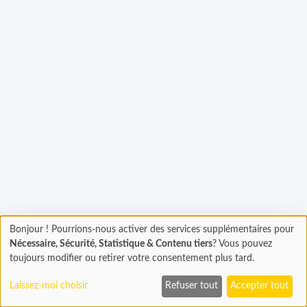
Bonjour ! Pourrions-nous activer des services supplémentaires pour
Chargement
gement...
Nécessaire, Sécurité, Statistique & Contenu tiers
? Vous pouvez
En cours...
toujours modifier ou retirer votre consentement plus tard.
Laissez-moi choisir
Refuser tout
Accepter tout