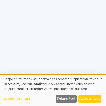
gement...
Bonjour ! Pourrions-nous activer des services supplémentaires pour
Chargement
Nécessaire, Sécurité, Statistique & Contenu tiers
? Vous pouvez
En cours...
toujours modifier ou retirer votre consentement plus tard.
Laissez-moi choisir
Refuser tout
Accepter tout